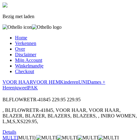
Bezig met laden
Home
Verkennen
Over
Disclaimer
Mijn Account
Winkelmandje
Checkout
VOOR HAAR
VOOR HEM
Kinderen
UNI
Dames +
Heren
juweel
PAK
BLFLOWRETR-41845
229.95
229.95
, BLFLOWRETR-41845, VOOR HAAR, VOOR HAAR,
BLAZER, BLAZER, BLAZERS, BLAZERS, , INIRO WOMEN,
L,M,S,XS229.95,
Details
MULTI
MULTI}